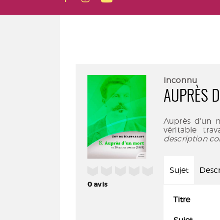
Inconnu
AUPRÈS D
Auprès d’un m
véritable tr
description co
/5
Sujet
Descr
0
avis
Titre