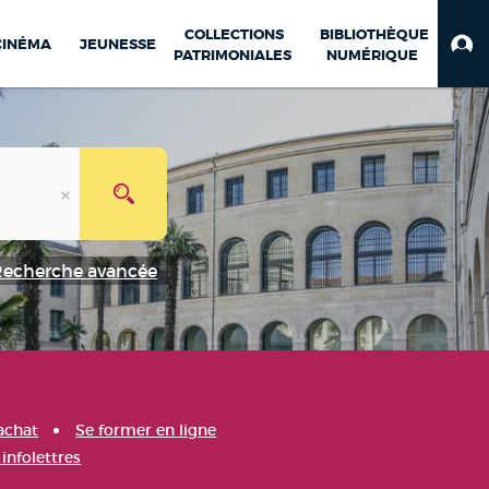
COLLECTIONS
BIBLIOTHÈQUE
CINÉMA
JEUNESSE
PATRIMONIALES
NUMÉRIQUE
Recherche avancée
achat
Se former en ligne
infolettres