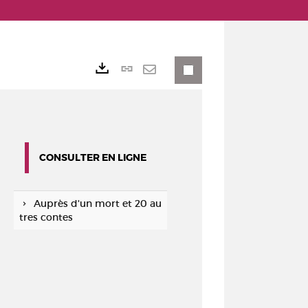
Lien
Exports
permanent
Envoyer
(Nouvelle
par
fenêtre)
mail
CONSULTER EN LIGNE
Auprès d'un mort et 20 au
tres contes