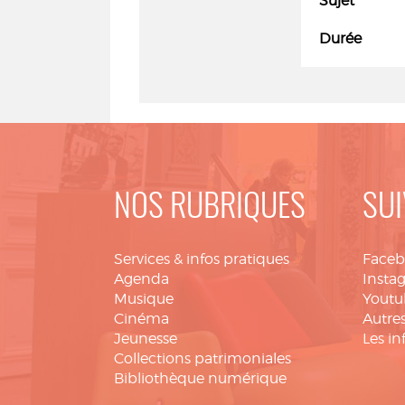
Sujet
Durée
NOS RUBRIQUES
SUI
Services & infos pratiques
Face
Agenda
Insta
Musique
Youtu
Cinéma
Autres
Jeunesse
Les in
Collections patrimoniales
Bibliothèque numérique