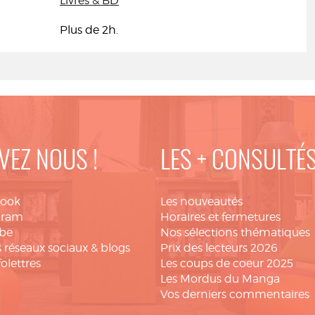
Livres & BD
Plus de 2h.
VEZ NOUS !
LES + CONSULTÉ
book
Les nouveautés
gram
Horaires et fermetures
be
Nos sélections thématiques
 réseaux sociaux & blogs
Prix des lecteurs 2026
folettres
Les coups de coeur 2025
Les Mordus du Manga
Vos derniers commentaires