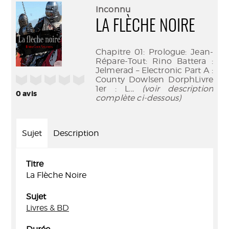
(Nouve
par
Inconnu
fenêtr
mail
LA FLÈCHE NOIRE
Chapitre 01: Prologue: Jean-
Répare-Tout: Rino Battera :
Jelmerad – Electronic Part A :
/5
County Dowlsen DorphLivre
1er : L
... (voir description
0
avis
complète ci-dessous)
Sujet
Description
Titre
La Flèche Noire
Sujet
Livres & BD