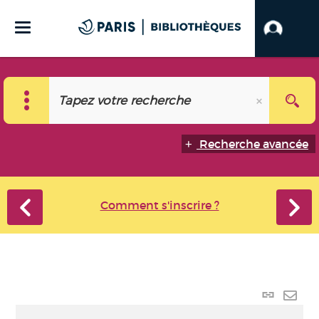
Recherche avancée
Comment s'inscrire ?
Lien
perma
Envo