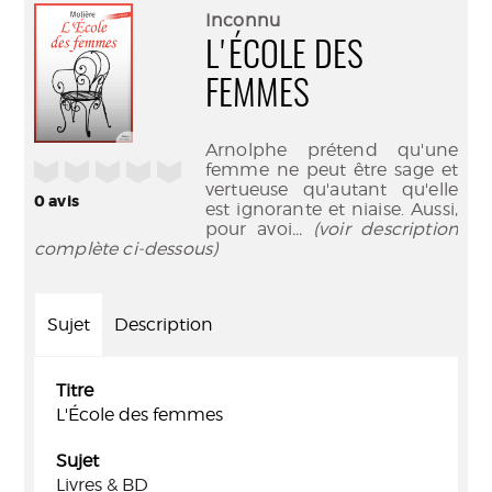
(Nouve
par
Inconnu
fenêtr
mail
L'ÉCOLE DES
FEMMES
Arnolphe prétend qu'une
/5
femme ne peut être sage et
vertueuse qu'autant qu'elle
0
avis
est ignorante et niaise. Aussi,
pour avoi
... (voir description
complète ci-dessous)
Sujet
Description
Titre
L'École des femmes
Sujet
Livres & BD