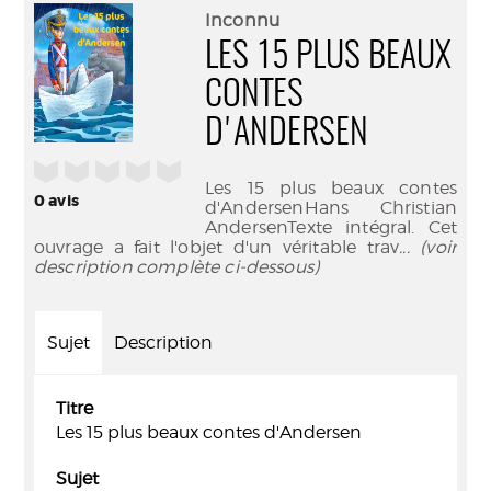
(Nouve
par
Inconnu
fenêtr
mail
LES 15 PLUS BEAUX
CONTES
D'ANDERSEN
/5
Les 15 plus beaux contes
0
avis
d'AndersenHans Christian
AndersenTexte intégral. Cet
ouvrage a fait l'objet d'un véritable trav
... (voir
description complète ci-dessous)
Sujet
Description
Titre
Les 15 plus beaux contes d'Andersen
Sujet