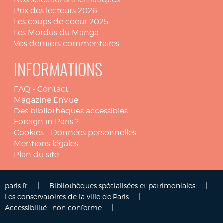
Prix des lecteurs 2026
Les coups de coeur 2025
Les Mordus du Manga
Vos derniers commentaires
INFORMATIONS
FAQ
-
Contact
Magazine EnVue
Des bibliothèques accessibles
Foreign in Paris ?
Cookies
-
Données personnelles
Mentions légales
Plan du site
|
|
paris.fr
Bibliothèques spécialisées et patrimoniales
|
Les conservatoires de la ville de Paris
|
Accessibilité : non conforme