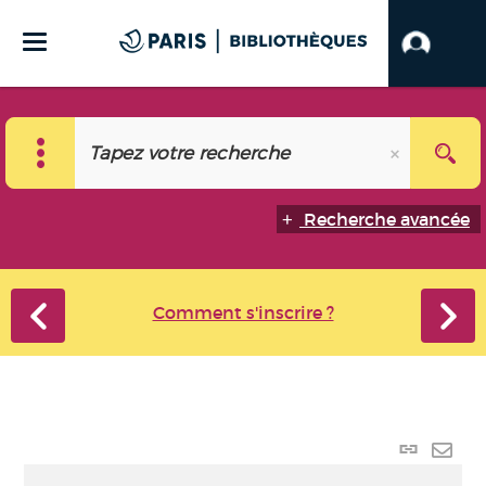
Recherche avancée
Comment s'inscrire ?
Lien
perma
Envo