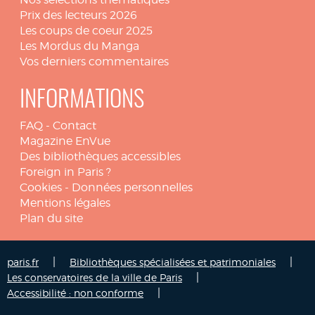
Prix des lecteurs 2026
Les coups de coeur 2025
Les Mordus du Manga
Vos derniers commentaires
INFORMATIONS
FAQ
-
Contact
Magazine EnVue
Des bibliothèques accessibles
Foreign in Paris ?
Cookies
-
Données personnelles
Mentions légales
Plan du site
|
|
paris.fr
Bibliothèques spécialisées et patrimoniales
|
Les conservatoires de la ville de Paris
|
Accessibilité : non conforme