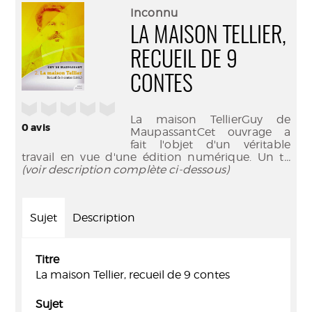
(Nouve
par
Inconnu
fenêtr
mail
LA MAISON TELLIER,
RECUEIL DE 9
CONTES
/5
La maison TellierGuy de
0
avis
MaupassantCet ouvrage a
fait l'objet d'un véritable
travail en vue d'une édition numérique. Un t
...
(voir description complète ci-dessous)
Sujet
Description
Titre
La maison Tellier, recueil de 9 contes
Sujet