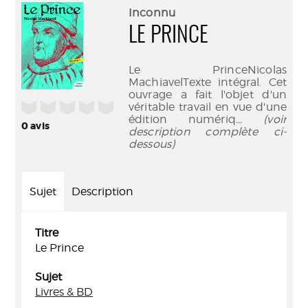
(Nouve
par
Inconnu
fenêtr
mail
LE PRINCE
Le PrinceNicolas
MachiavelTexte intégral. Cet
ouvrage a fait l'objet d'un
/5
véritable travail en vue d'une
édition numériq
... (voir
0
avis
description complète ci-
dessous)
Sujet
Description
Titre
Le Prince
Sujet
Livres & BD