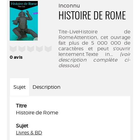
(Nouve
par
Inconnu
fenêtr
mail
HISTOIRE DE ROME
Tite-LiveHistoire de
RomeAttention, cet ouvrage
fait plus de 5 000 000 de
/5
caractères et peut s'ouvrir
lentement.Texte in
... (voir
0
avis
description complète ci-
dessous)
Sujet
Description
Titre
Histoire de Rome
Sujet
Livres & BD