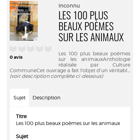
(Nouve
par
Inconnu
fenêtr
mail
LES 100 PLUS
BEAUX POÈMES
SUR LES ANIMAUX
/5
Les 100 plus beaux poèmes
0
avis
sur les animauxAnthologie
réalisée par Culture
CommuneCet ouvrage a fait l'objet d'un véritabl
...
(voir description complète ci-dessous)
Sujet
Description
Titre
Les 100 plus beaux poèmes sur les animaux
Sujet