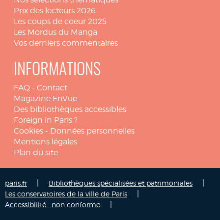
Prix des lecteurs 2026
Les coups de coeur 2025
Les Mordus du Manga
Vos derniers commentaires
INFORMATIONS
FAQ
-
Contact
Magazine EnVue
Des bibliothèques accessibles
Foreign in Paris ?
Cookies
-
Données personnelles
Mentions légales
Plan du site
|
|
paris.fr
Bibliothèques spécialisées et patrimoniales
|
Les conservatoires de la ville de Paris
|
Accessibilité : non conforme