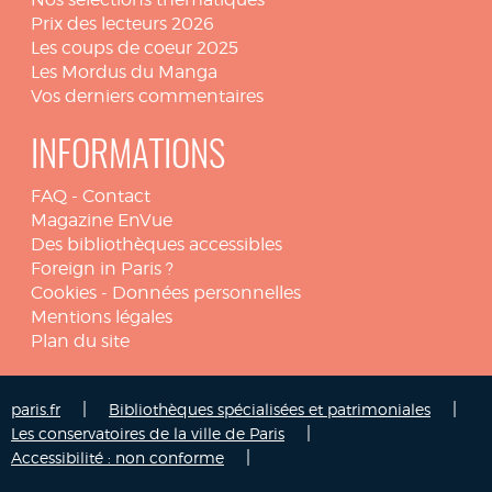
Prix des lecteurs 2026
Les coups de coeur 2025
Les Mordus du Manga
Vos derniers commentaires
INFORMATIONS
FAQ
-
Contact
Magazine EnVue
Des bibliothèques accessibles
Foreign in Paris ?
Cookies
-
Données personnelles
Mentions légales
Plan du site
|
|
paris.fr
Bibliothèques spécialisées et patrimoniales
|
Les conservatoires de la ville de Paris
|
Accessibilité : non conforme