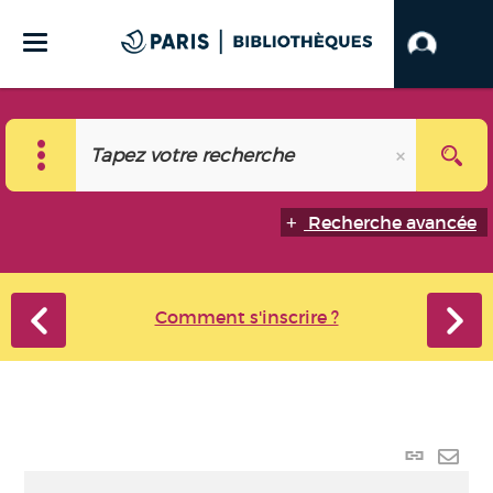
Recherche avancée
Comment s'inscrire ?
Lien
perma
Envo