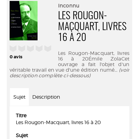
(Nouve
par
Inconnu
fenêtr
mail
LES ROUGON-
MACQUART, LIVRES
16 À 20
/5
Les Rougon-Macquart, livres
0
avis
16 à 20Émile ZolaCet
ouvrage a fait l'objet d'un
véritable travail en vue d'une édition numé
... (voir
description complète ci-dessous)
Sujet
Description
Titre
Les Rougon-Macquart, livres 16 à 20
Sujet