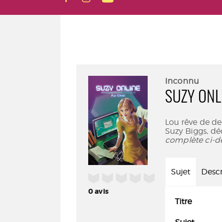
Inconnu
SUZY ONL
Lou rêve de de
Suzy Biggs, d
complète ci-d
Sujet
Descr
/5
0
avis
Titre