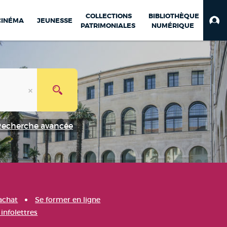
COLLECTIONS
BIBLIOTHÈQUE
CINÉMA
JEUNESSE
PATRIMONIALES
NUMÉRIQUE
Recherche avancée
achat
Se former en ligne
infolettres