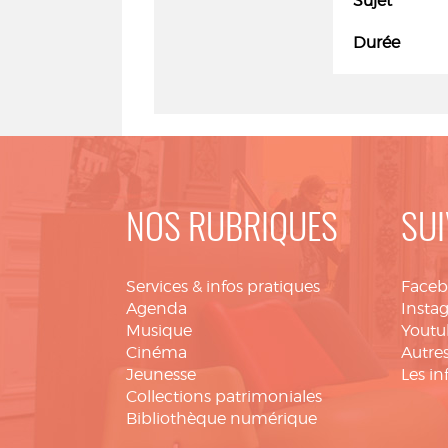
Sujet
Durée
NOS RUBRIQUES
SUI
Services & infos pratiques
Face
Agenda
Insta
Musique
Youtu
Cinéma
Autres
Jeunesse
Les in
Collections patrimoniales
Bibliothèque numérique