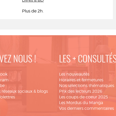
Livres & BD
Plus de 2h.
VEZ NOUS !
LES + CONSULTÉ
book
Les nouveautés
gram
Horaires et fermetures
be
Nos sélections thématiques
 réseaux sociaux & blogs
Prix des lecteurs 2026
folettres
Les coups de coeur 2025
Les Mordus du Manga
Vos derniers commentaires