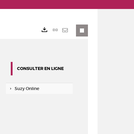
Lien
Exports
permanent
Envoyer
(Nouvelle
par
fenêtre)
mail
CONSULTER EN LIGNE
Suzy Online