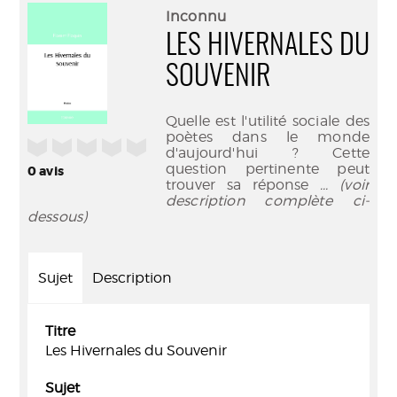
(Nouve
par
Inconnu
fenêtr
mail
LES HIVERNALES DU
SOUVENIR
Quelle est l'utilité sociale des
poètes dans le monde
/5
d'aujourd'hui ? Cette
question pertinente peut
0
avis
trouver sa réponse
... (voir
description complète ci-
dessous)
Sujet
Description
Titre
Les Hivernales du Souvenir
Sujet