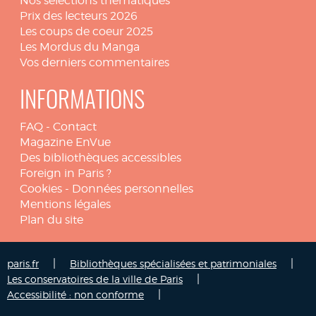
Nos sélections thématiques
Prix des lecteurs 2026
Les coups de coeur 2025
Les Mordus du Manga
Vos derniers commentaires
INFORMATIONS
FAQ
-
Contact
Magazine EnVue
Des bibliothèques accessibles
Foreign in Paris ?
Cookies
-
Données personnelles
Mentions légales
Plan du site
|
|
paris.fr
Bibliothèques spécialisées et patrimoniales
|
Les conservatoires de la ville de Paris
|
Accessibilité : non conforme