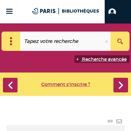
Recherche avancée
Comment s'inscrire ?
Lien
perma
Envo