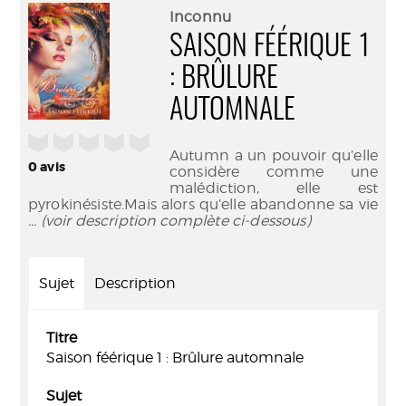
(Nouve
par
Inconnu
fenêtr
mail
SAISON FÉÉRIQUE 1
: BRÛLURE
AUTOMNALE
/5
Autumn a un pouvoir qu’elle
0
avis
considère comme une
malédiction, elle est
pyrokinésiste.Mais alors qu’elle abandonne sa vie
... (voir description complète ci-dessous)
Sujet
Description
Titre
Saison féérique 1 : Brûlure automnale
Sujet