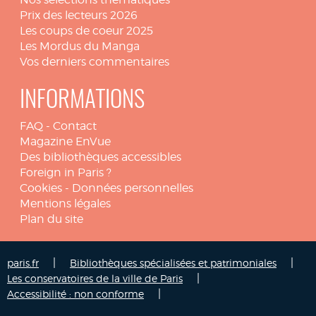
Prix des lecteurs 2026
Les coups de coeur 2025
Les Mordus du Manga
Vos derniers commentaires
INFORMATIONS
FAQ
-
Contact
Magazine EnVue
Des bibliothèques accessibles
Foreign in Paris ?
Cookies
-
Données personnelles
Mentions légales
Plan du site
|
|
paris.fr
Bibliothèques spécialisées et patrimoniales
|
Les conservatoires de la ville de Paris
|
Accessibilité : non conforme