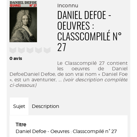
(Nouve
par
Inconnu
fenêtr
mail
DANIEL DEFOE -
OEUVRES :
CLASSCOMPILÉ N°
27
/5
0
avis
Le Classcompilé 27 contient
les oeuvres de Daniel
DefoeDaniel Defoe, de son vrai nom « Daniel Foe
», est un aventurier,
... (voir description complète
ci-dessous)
Sujet
Description
Titre
Daniel Defoe - Oeuvres : Classcompilé n° 27