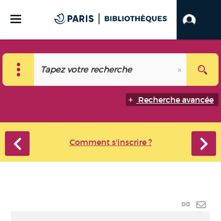
Recherche avancée
Comment s'inscrire ?
Lien
perma
Envo