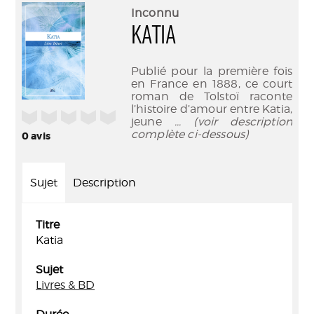
(Nouve
par
Inconnu
fenêtr
mail
KATIA
Publié pour la première fois
en France en 1888, ce court
roman de Tolstoï raconte
l’histoire d’amour entre Katia,
/5
jeune
... (voir description
complète ci-dessous)
0
avis
Sujet
Description
Titre
Katia
Sujet
Livres & BD