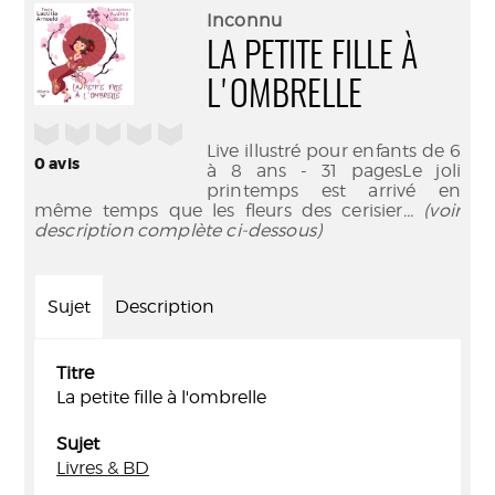
(Nouve
par
Inconnu
fenêtr
mail
LA PETITE FILLE À
L'OMBRELLE
/5
Live illustré pour enfants de 6
0
avis
à 8 ans - 31 pagesLe joli
printemps est arrivé en
même temps que les fleurs des cerisier
... (voir
description complète ci-dessous)
Sujet
Description
Titre
La petite fille à l'ombrelle
Sujet
Livres & BD