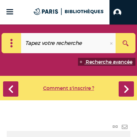
Recherche avancée
Comment s'inscrire ?
Lien
perma
Envo