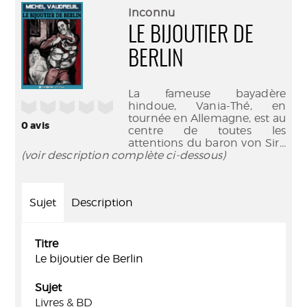
(Nouve
par
Inconnu
fenêtr
mail
LE BIJOUTIER DE
BERLIN
La fameuse bayadère
/5
hindoue, Vania-Thé, en
tournée en Allemagne, est au
0
avis
centre de toutes les
attentions du baron von Sir
...
(voir description complète ci-dessous)
Sujet
Description
Titre
Le bijoutier de Berlin
Sujet
Livres & BD