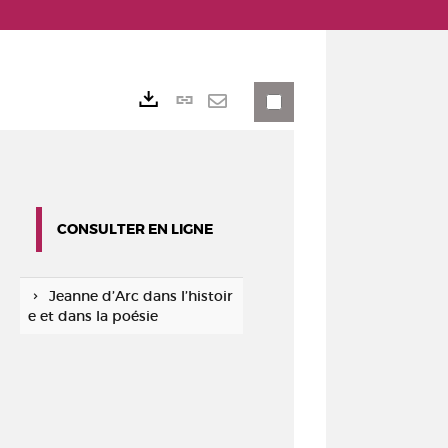
Lien
Exports
permanent
Envoyer
(Nouvelle
par
fenêtre)
mail
CONSULTER EN LIGNE
Jeanne d’Arc dans l’histoir
e et dans la poésie