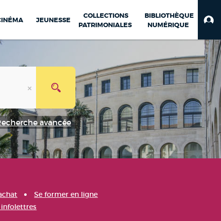
COLLECTIONS
BIBLIOTHÈQUE
CINÉMA
JEUNESSE
PATRIMONIALES
NUMÉRIQUE
Recherche avancée
achat
Se former en ligne
infolettres