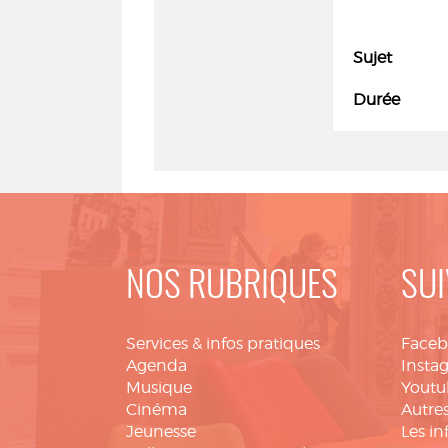
Sujet
Durée
NOS RUBRIQUES
SUI
Services & infos pratiques
Face
Agenda
Insta
Musique
Youtu
Cinéma
Autres
Jeunesse
Les in