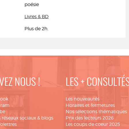
poésie
Livres & BD
Plus de 2h.
VEZ NOUS !
LES + CONSULTÉ
book
Les nouveautés
gram
Horaires et fermetures
be
Nos sélections thématiques
 réseaux sociaux & blogs
Prix des lecteurs 2026
folettres
Les coups de coeur 2025