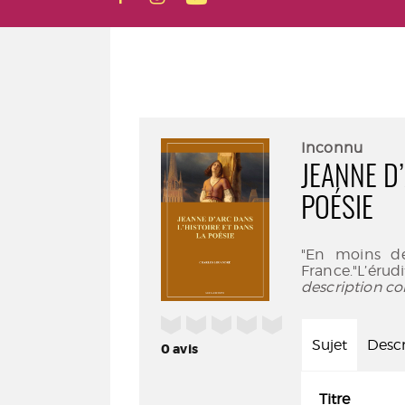
Inconnu
JEANNE D
POÉSIE
"En moins de
France."L’éru
description co
/5
Sujet
Descr
0
avis
Titre