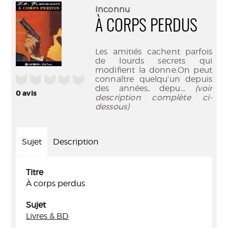
(Nouve
par
Inconnu
fenêtr
mail
À CORPS PERDUS
Les amitiés cachent parfois
de lourds secrets qui
modifient la donne.On peut
/5
connaître quelqu’un depuis
des années, depu
... (voir
0
avis
description complète ci-
dessous)
Sujet
Description
Titre
À corps perdus
Sujet
Livres & BD