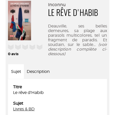
(Nouve
par
Inconnu
fenêtr
mail
LE RÊVE D'HABIB
Deauville, ses belles
demeures, sa plage aux
parasols multicolores, tel un
fragment de paradis. Et
soudain, sur le sable
... (voir
/5
description complète ci-
dessous)
0
avis
Sujet
Description
Titre
Le rêve d'Habib
Sujet
Livres & BD