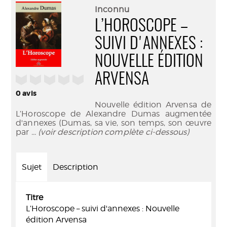
(Nouve
par
Inconnu
fenêtr
mail
L’HOROSCOPE –
SUIVI D'ANNEXES :
NOUVELLE ÉDITION
ARVENSA
/5
0
avis
Nouvelle édition Arvensa de
L’Horoscope de Alexandre Dumas augmentée
d'annexes (Dumas, sa vie, son temps, son œuvre
par
... (voir description complète ci-dessous)
Sujet
Description
Titre
L’Horoscope – suivi d'annexes : Nouvelle
édition Arvensa