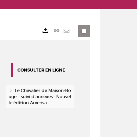
Lien
Exports
permanent
Envoyer
(Nouvelle
par
fenêtre)
mail
CONSULTER EN LIGNE
Le Chevalier de Maison-Ro
uge – suivi d'annexes : Nouvel
le édition Arvensa