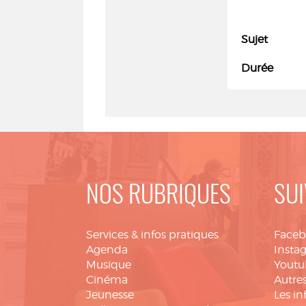
Sujet
Durée
NOS RUBRIQUES
SUI
Services & infos pratiques
Face
Agenda
Insta
Musique
Youtu
Cinéma
Autres
Jeunesse
Les in