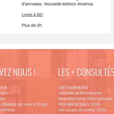
d'annexes : Nouvelle édition Arvensa
Livres & BD
Plus de 2h.
VEZ NOUS !
LES + CONSULTÉ
book
Les nouveautés
gram
Horaires et fermetures
be
Nos sélections thématiques
 réseaux sociaux & blogs
Prix des lecteurs 2026
folettres
Les coups de coeur 2025