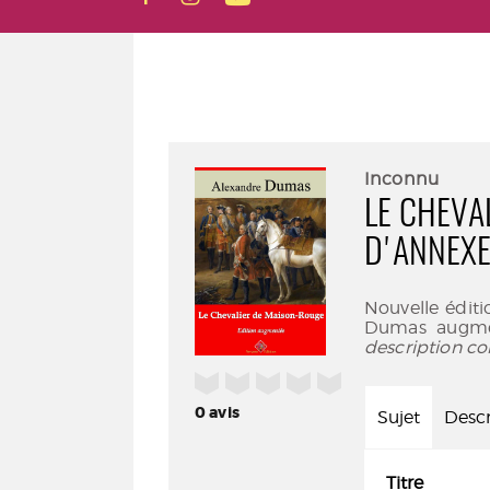
Inconnu
LE CHEVA
D'ANNEXE
Nouvelle édit
Dumas augmen
description co
/5
0
avis
Sujet
Descr
Titre