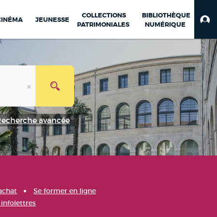
COLLECTIONS
BIBLIOTHÈQUE
CINÉMA
JEUNESSE
PATRIMONIALES
NUMÉRIQUE
Recherche avancée
achat
Se former en ligne
infolettres