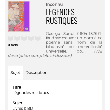
(Nouve
par
Inconnu
fenêtr
mail
LÉGENDES
RUSTIQUES
George Sand (1804-1876)"Il
/5
faudrait trouver un nom à ce
poème sans nom de la
0
avis
fabulosité ou merveillosité
universelle, do
... (voir
description complète ci-dessous)
Sujet
Description
Titre
Légendes rustiques
Sujet
Livres & BD