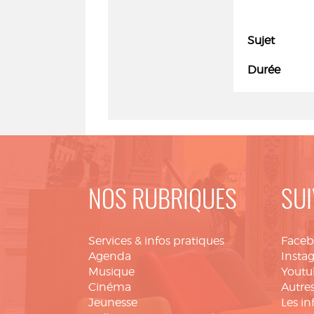
Sujet
Durée
NOS RUBRIQUES
SUI
Services & infos pratiques
Face
Agenda
Insta
Musique
Youtu
Cinéma
Autres
Jeunesse
Les in