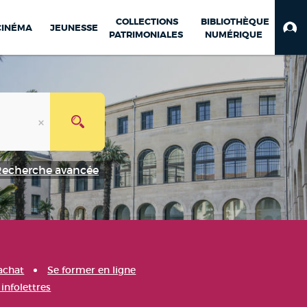
COLLECTIONS
BIBLIOTHÈQUE
CINÉMA
JEUNESSE
PATRIMONIALES
NUMÉRIQUE
Recherche avancée
achat
Se former en ligne
infolettres