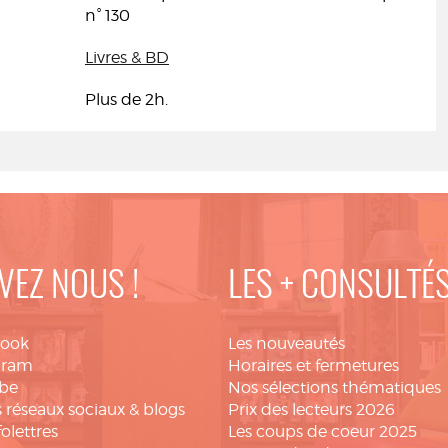
n° 130
Livres & BD
Plus de 2h.
VEZ NOUS !
LES + CONSULTÉ
book
Les nouveautés
gram
Horaires et fermetures
be
Nos sélections thématiques
 réseaux sociaux & blogs
Prix des lecteurs 2026
folettres
Les coups de coeur 2025