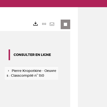
Lien
Exports
permanent
Envoyer
(Nouvelle
par
fenêtre)
mail
CONSULTER EN LIGNE
Pierre Kropotkine - Oeuvre
s : Classcompilé n° 130