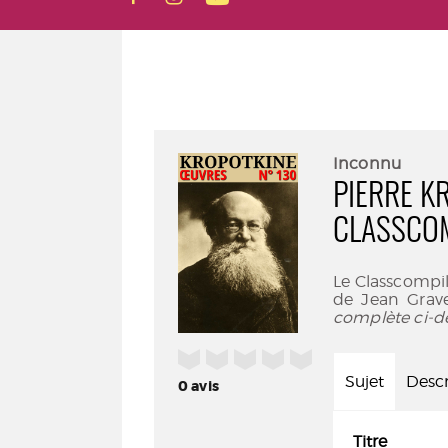
Inconnu
PIERRE K
CLASSCOM
Le Classcompil
de Jean Grave
complète ci-d
/5
Sujet
Descr
0
avis
Titre