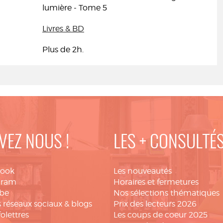
lumière - Tome 5
Livres & BD
Plus de 2h.
VEZ NOUS !
LES + CONSULTÉ
book
Les nouveautés
gram
Horaires et fermetures
be
Nos sélections thématiques
 réseaux sociaux & blogs
Prix des lecteurs 2026
folettres
Les coups de coeur 2025