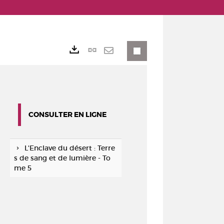
Lien
Exports
permanent
Envoyer
(Nouvelle
par
fenêtre)
mail
CONSULTER EN LIGNE
L'Enclave du désert : Terre
s de sang et de lumière - To
me 5