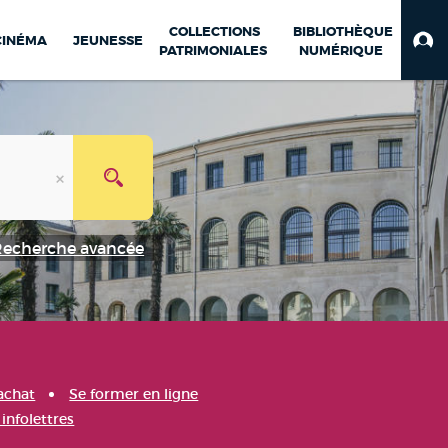
COLLECTIONS
BIBLIOTHÈQUE
CINÉMA
JEUNESSE
PATRIMONIALES
NUMÉRIQUE
Recherche avancée
achat
Se former en ligne
infolettres