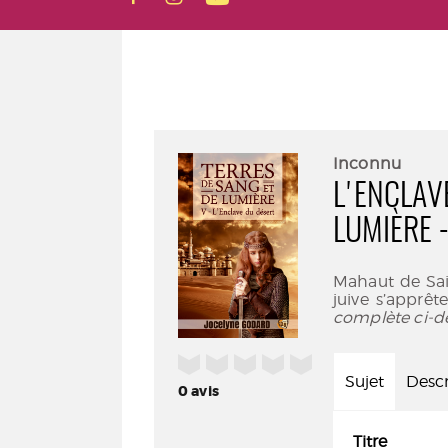
Inconnu
L'ENCLAV
LUMIÈRE 
Mahaut de Sain
juive s’apprêt
complète ci-d
/5
Sujet
Descr
0
avis
Titre