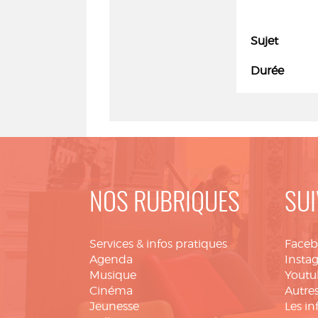
Sujet
Durée
NOS RUBRIQUES
SUI
Services & infos pratiques
Face
Agenda
Insta
Musique
Youtu
Cinéma
Autres
Jeunesse
Les in