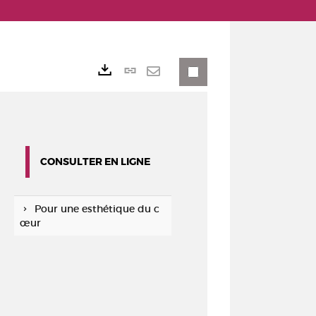
Lien
Exports
permanent
Envoyer
(Nouvelle
par
fenêtre)
mail
CONSULTER EN LIGNE
Pour une esthétique du c
œur