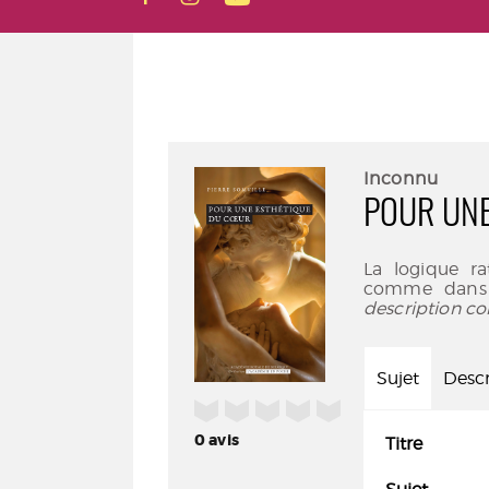
Inconnu
POUR UNE
La logique ra
comme dans l
description co
Sujet
Descr
/5
0
avis
Titre