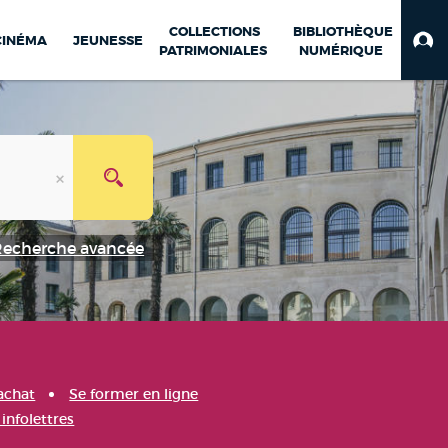
COLLECTIONS
BIBLIOTHÈQUE
CINÉMA
JEUNESSE
PATRIMONIALES
NUMÉRIQUE
Recherche avancée
achat
Se former en ligne
infolettres