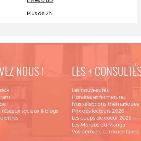
Livres & BD
Plus de 2h.
VEZ NOUS !
LES + CONSULTÉ
book
Les nouveautés
gram
Horaires et fermetures
be
Nos sélections thématiques
 réseaux sociaux & blogs
Prix des lecteurs 2026
folettres
Les coups de coeur 2025
Les Mordus du Manga
Vos derniers commentaires