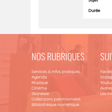
Sujet
Durée
NOS RUBRIQUES
SUI
Services & infos pratiques
Face
Agenda
Insta
Musique
Youtu
Cinéma
Autres
Jeunesse
Les in
Collections patrimoniales
Bibliothèque numérique