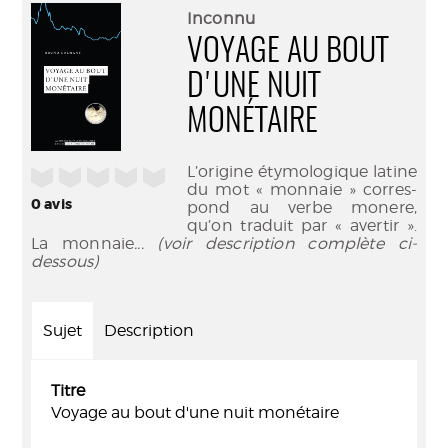
(Nouve
par
Inconnu
fenêtr
mail
VOYAGE AU BOUT
D'UNE NUIT
MONÉTAIRE
L’origine étymologique latine
/5
du mot « monnaie » corres-
0
avis
pond au verbe monere,
qu’on traduit par « avertir ».
La monnaie
... (voir description complète ci-
dessous)
Sujet
Description
Titre
Voyage au bout d'une nuit monétaire