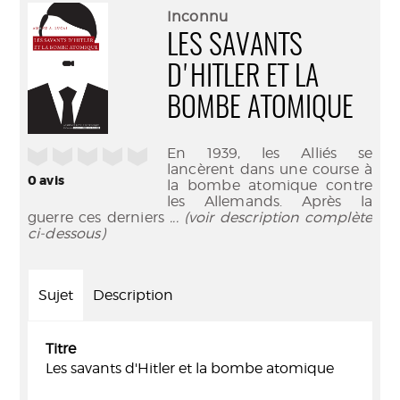
(Nouve
par
Inconnu
fenêtr
mail
LES SAVANTS
D'HITLER ET LA
BOMBE ATOMIQUE
En 1939, les Alliés se
/5
lancèrent dans une course à
0
avis
la bombe atomique contre
les Allemands. Après la
guerre ces derniers
... (voir description complète
ci-dessous)
Sujet
Description
Titre
Les savants d'Hitler et la bombe atomique