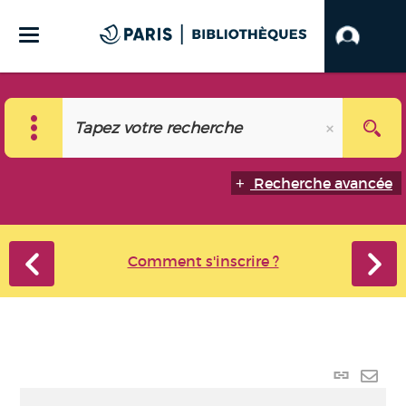
Recherche avancée
Comment s'inscrire ?
Lien
perma
Envo