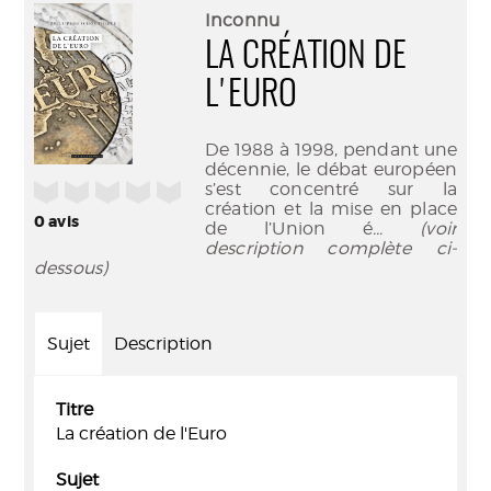
(Nouve
par
Inconnu
fenêtr
mail
LA CRÉATION DE
L'EURO
De 1988 à 1998, pendant une
décennie, le débat européen
/5
s’est concentré sur la
création et la mise en place
0
avis
de l’Union é
... (voir
description complète ci-
dessous)
Sujet
Description
Titre
La création de l'Euro
Sujet