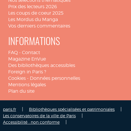
Nos sélections thématiques
Prix des lecteurs 2026
Les coups de coeur 2025
Les Mordus du Manga
Vos derniers commentaires
INFORMATIONS
FAQ
-
Contact
Magazine EnVue
Des bibliothèques accessibles
Foreign in Paris ?
Cookies
-
Données personnelles
Mentions légales
Plan du site
|
|
paris.fr
Bibliothèques spécialisées et patrimoniales
|
Les conservatoires de la ville de Paris
|
Accessibilité : non conforme