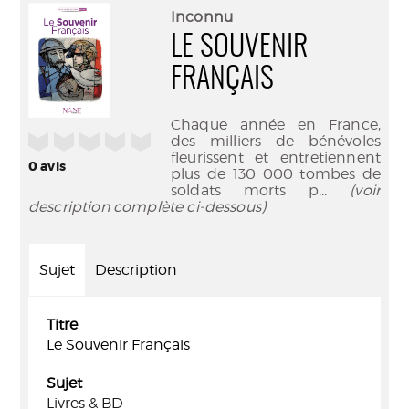
(Nouve
par
Inconnu
fenêtr
mail
LE SOUVENIR
FRANÇAIS
Chaque année en France,
/5
des milliers de bénévoles
fleurissent et entretiennent
0
avis
plus de 130 000 tombes de
soldats morts p
... (voir
description complète ci-dessous)
Sujet
Description
Titre
Le Souvenir Français
Sujet
Livres & BD