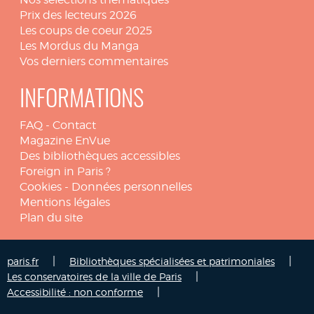
Prix des lecteurs 2026
Les coups de coeur 2025
Les Mordus du Manga
Vos derniers commentaires
INFORMATIONS
FAQ
-
Contact
Magazine EnVue
Des bibliothèques accessibles
Foreign in Paris ?
Cookies
-
Données personnelles
Mentions légales
Plan du site
|
|
paris.fr
Bibliothèques spécialisées et patrimoniales
|
Les conservatoires de la ville de Paris
|
Accessibilité : non conforme