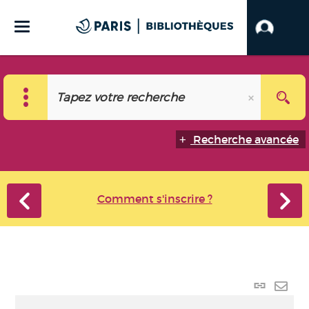
Recherche avancée
Comment s'inscrire ?
Lien
perma
Envo