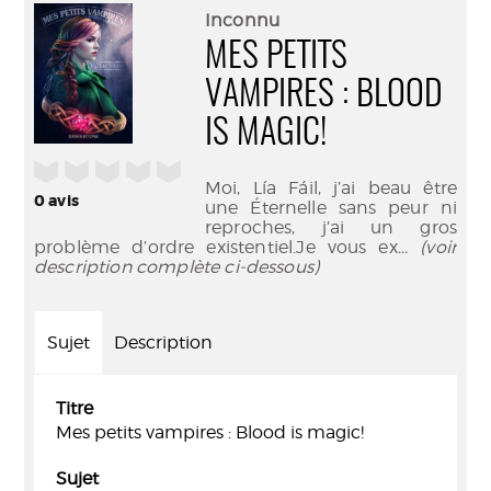
(Nouve
par
Inconnu
fenêtr
mail
MES PETITS
VAMPIRES : BLOOD
IS MAGIC!
/5
Moi, Lía Fáil, j’ai beau être
0
avis
une Éternelle sans peur ni
reproches, j’ai un gros
problème d’ordre existentiel.Je vous ex
... (voir
description complète ci-dessous)
Sujet
Description
Titre
Mes petits vampires : Blood is magic!
Sujet