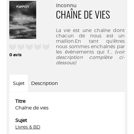
(Nouve
par
Inconnu
fenêtr
mail
CHAÎNE DE VIES
La vie est une chaîne dont
chacun de nous est un
maillon.En tant qu’êtres
/5
nous sommes enchaînés par
les évènements qui f
... (voir
0
avis
description complète ci-
dessous)
Sujet
Description
Titre
Chaîne de vies
Sujet
Livres & BD