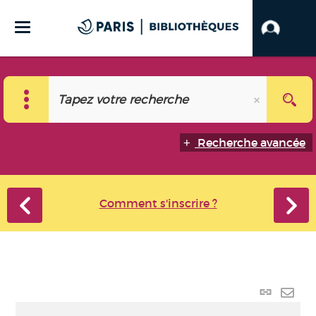
Recherche avancée
Comment s'inscrire ?
Lien
perma
Envo