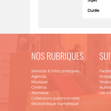
Sujet
Durée
NOS RUBRIQUES
SUI
Services & infos pratiques
Face
Agenda
Insta
Musique
Youtu
Cinéma
Autres
Jeunesse
Les in
Collections patrimoniales
Bibliothèque numérique