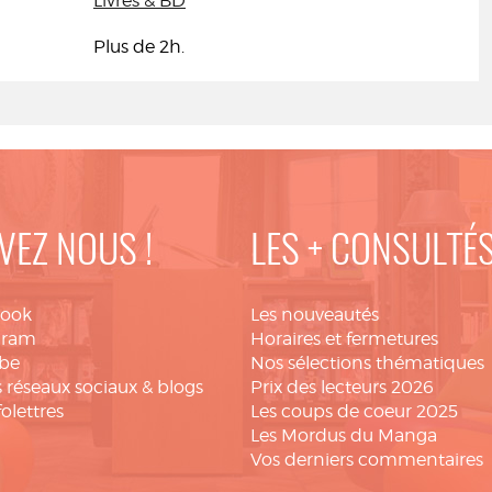
Livres & BD
Plus de 2h.
VEZ NOUS !
LES + CONSULTÉ
book
Les nouveautés
gram
Horaires et fermetures
be
Nos sélections thématiques
 réseaux sociaux & blogs
Prix des lecteurs 2026
folettres
Les coups de coeur 2025
Les Mordus du Manga
Vos derniers commentaires