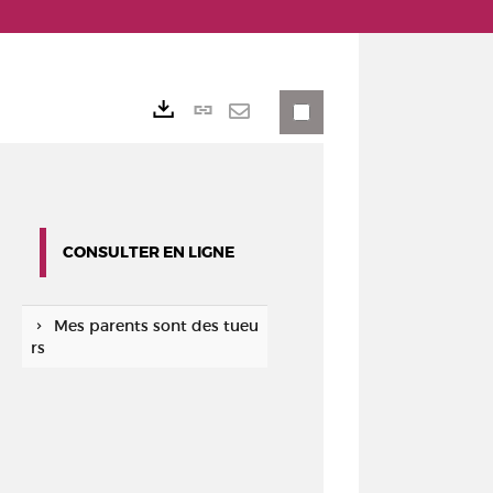
Lien
Exports
permanent
Envoyer
(Nouvelle
par
fenêtre)
mail
CONSULTER EN LIGNE
Mes parents sont des tueu
rs