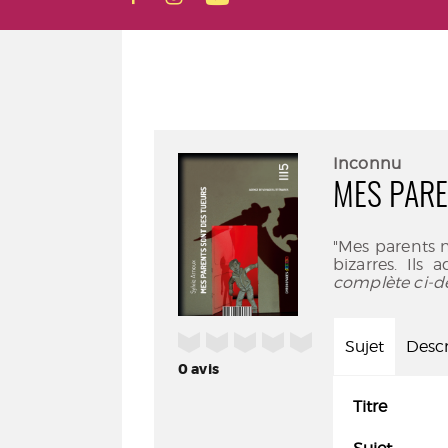
Inconnu
MES PARE
"Mes parents n
bizarres. Ils 
complète ci-d
/5
Sujet
Descr
0
avis
Titre