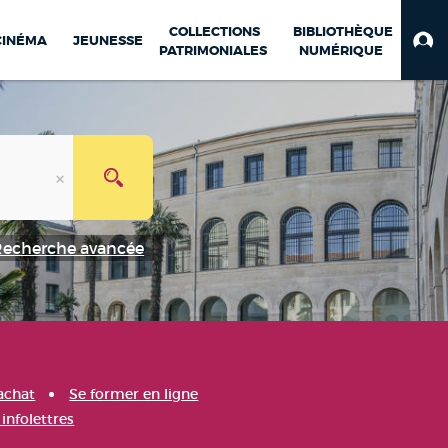
COLLECTIONS
BIBLIOTHÈQUE
CINÉMA
JEUNESSE
PATRIMONIALES
NUMÉRIQUE
Recherche avancée
achat
Se former en ligne
infolettres