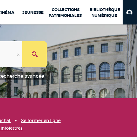
COLLECTIONS
BIBLIOTHÈQUE
CINÉMA
JEUNESSE
PATRIMONIALES
NUMÉRIQUE
Recherche avancée
achat
Se former en ligne
infolettres