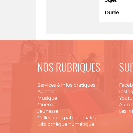
Sujet
Durée
NOS RUBRIQUES
SUI
Services & infos pratiques
Face
Agenda
Insta
Musique
Youtu
Cinéma
Autres
Jeunesse
Les in
Collections patrimoniales
Bibliothèque numérique