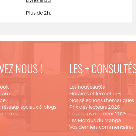
Livres & BD
Plus de 2h.
VEZ NOUS !
LES + CONSULTÉ
book
Les nouveautés
gram
Horaires et fermetures
be
Nos sélections thématiques
 réseaux sociaux & blogs
Prix des lecteurs 2026
folettres
Les coups de coeur 2025
Les Mordus du Manga
Vos derniers commentaires