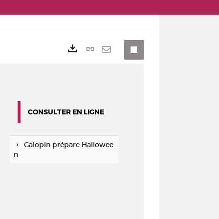
Lien
Exports
permanent
Envoyer
(Nouvelle
par
fenêtre)
mail
CONSULTER EN LIGNE
Galopin prépare Hallowee
n