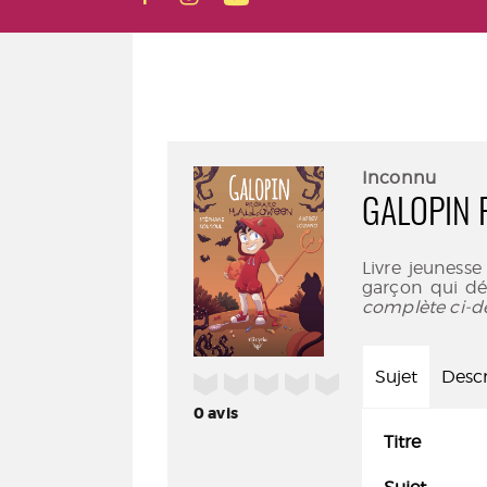
Inconnu
GALOPIN 
Livre jeunesse
garçon qui dé
complète ci-d
Sujet
Descr
/5
0
avis
Titre