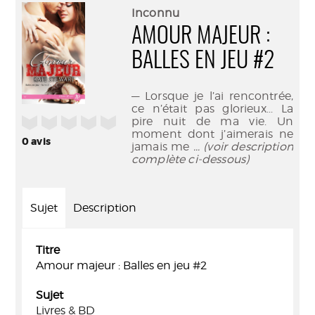
(Nouve
par
Inconnu
fenêtr
mail
AMOUR MAJEUR :
BALLES EN JEU #2
— Lorsque je l’ai rencontrée,
ce n’était pas glorieux... La
/5
pire nuit de ma vie. Un
moment dont j’aimerais ne
0
avis
jamais me
... (voir description
complète ci-dessous)
Sujet
Description
Titre
Amour majeur : Balles en jeu #2
Sujet
Livres & BD