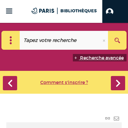
Recherche avancée
Comment s'inscrire ?
Lien
perma
Envo