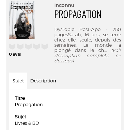
(Nouve
par
Inconnu
fenêtr
mail
PROPAGATION
Dystopie Post-Apo - 250
pagesSarah, 16 ans, se terre
chez elle, seule, depuis des
semaines. Le monde a
/5
plongé dans le ch
... (voir
0
avis
description complète ci-
dessous)
Sujet
Description
Titre
Propagation
Sujet
Livres & BD