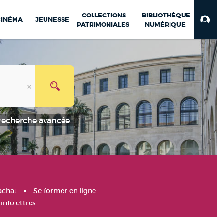
COLLECTIONS
BIBLIOTHÈQUE
CINÉMA
JEUNESSE
PATRIMONIALES
NUMÉRIQUE
Recherche avancée
achat
Se former en ligne
infolettres