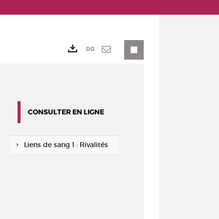
Lien
Exports
permanent
Envoyer
(Nouvelle
par
fenêtre)
mail
CONSULTER EN LIGNE
Liens de sang 1 : Rivalités