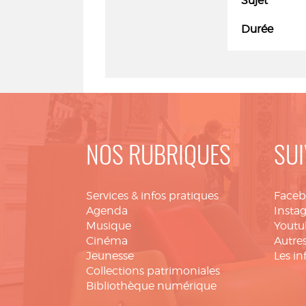
Sujet
Durée
NOS RUBRIQUES
SUI
Services & infos pratiques
Face
Agenda
Insta
Musique
Youtu
Cinéma
Autres
Jeunesse
Les in
Collections patrimoniales
Bibliothèque numérique