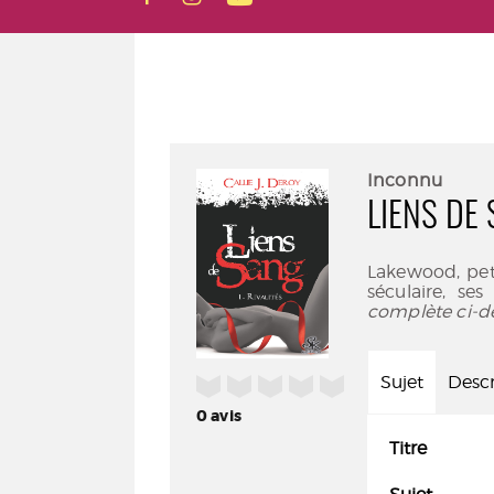
Inconnu
LIENS DE 
Lakewood, peti
séculaire, se
complète ci-d
Sujet
Descr
/5
0
avis
Titre