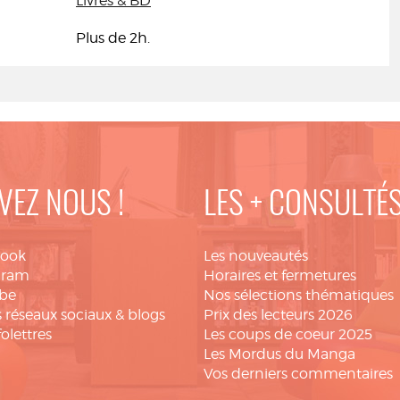
Livres & BD
Plus de 2h.
VEZ NOUS !
LES + CONSULTÉ
book
Les nouveautés
gram
Horaires et fermetures
be
Nos sélections thématiques
 réseaux sociaux & blogs
Prix des lecteurs 2026
folettres
Les coups de coeur 2025
Les Mordus du Manga
Vos derniers commentaires