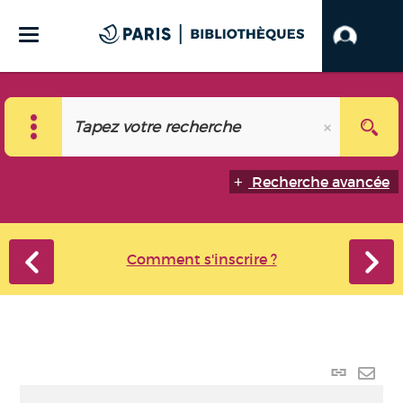
Recherche avancée
Comment s'inscrire ?
Lien
perma
Envo