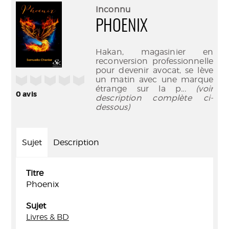
(Nouve
par
Inconnu
fenêtr
mail
PHOENIX
Hakan, magasinier en
reconversion professionnelle
pour devenir avocat, se lève
/5
un matin avec une marque
étrange sur la p
... (voir
0
avis
description complète ci-
dessous)
Sujet
Description
Titre
Phoenix
Sujet
Livres & BD