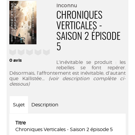
(Nouve
par
Inconnu
fenêtr
mail
CHRONIQUES
VERTICALES -
SAISON 2 ÉPISODE
5
/5
0
avis
L’inévitable se produit : les
rebelles se font repérer.
Désormais, l’affrontement est inévitable, d’autant
que Kallistée
... (voir description complète ci-
dessous)
Sujet
Description
Titre
Chroniques Verticales - Saison 2 épisode 5