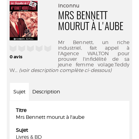
(Nouve
par
Inconnu
fenêtr
mail
MRS BENNETT
MOURUT À L'AUBE
Mr Bennett, un riche
/5
industriel, fait appel à
l’Agence WALTON pour
0
avis
prouver l’infidélité de sa
jeune femme volage.Teddy
W
... (voir description complète ci-dessous)
Sujet
Description
Titre
Mrs Bennett mourut à l'aube
Sujet
Livres & BD