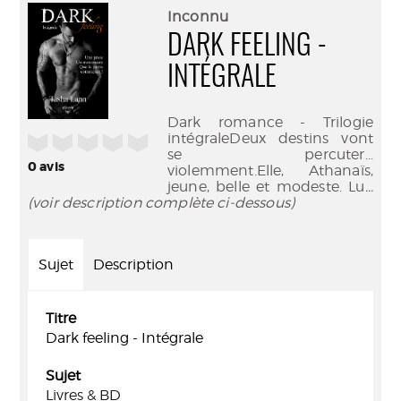
(Nouve
par
Inconnu
fenêtr
mail
DARK FEELING -
INTÉGRALE
Dark romance - Trilogie
intégraleDeux destins vont
/5
se percuter...
0
avis
violemment.Elle, Athanaïs,
jeune, belle et modeste. Lu
...
(voir description complète ci-dessous)
Sujet
Description
Titre
Dark feeling - Intégrale
Sujet
Livres & BD