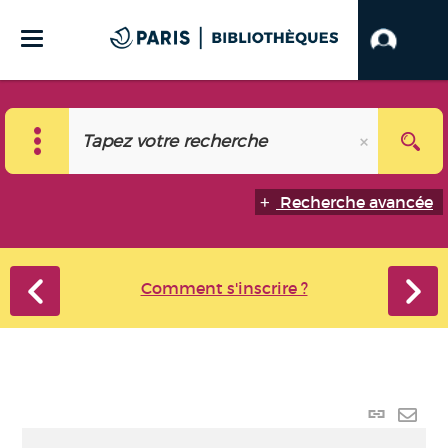
Recherche avancée
Comment s'inscrire ?
Lien
perma
Envo