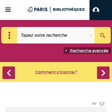
Recherche avancée
Comment s'inscrire ?
Lien
perma
Envo