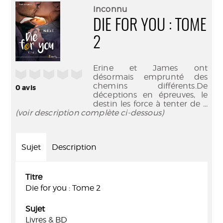
(Nouve
par
Inconnu
fenêtr
mail
DIE FOR YOU : TOME
2
Erine et James ont
/5
désormais emprunté des
chemins différents.De
0
avis
déceptions en épreuves, le
destin les force à tenter de
...
(voir description complète ci-dessous)
Sujet
Description
Titre
Die for you : Tome 2
Sujet
Livres & BD