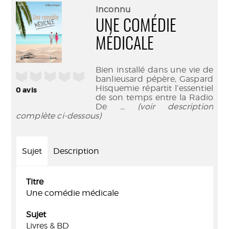
(Nouve
par
Inconnu
fenêtr
mail
UNE COMÉDIE
MÉDICALE
Bien installé dans une vie de
/5
banlieusard pépère, Gaspard
Hisquemie répartit l’essentiel
0
avis
de son temps entre la Radio
De
... (voir description
complète ci-dessous)
Sujet
Description
Titre
Une comédie médicale
Sujet
Livres & BD