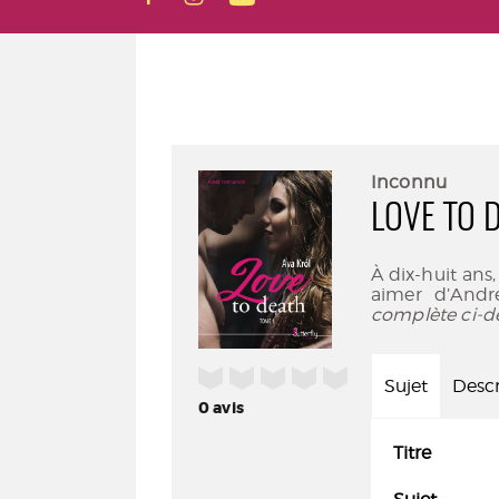
Inconnu
LOVE TO D
À dix-huit ans,
aimer d’Andre
complète ci-d
/5
Sujet
Descr
0
avis
Titre