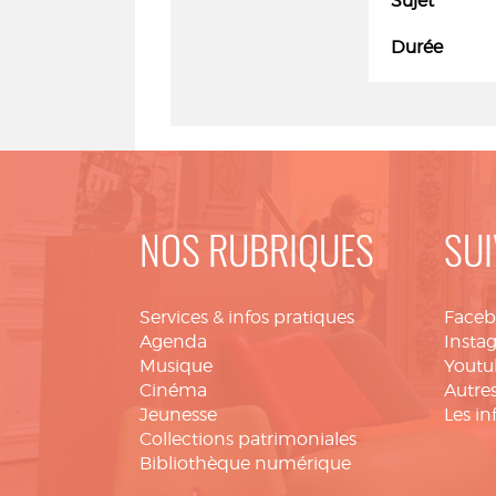
Sujet
Durée
NOS RUBRIQUES
SUI
Services & infos pratiques
Face
Agenda
Insta
Musique
Youtu
Cinéma
Autres
Jeunesse
Les in
Collections patrimoniales
Bibliothèque numérique