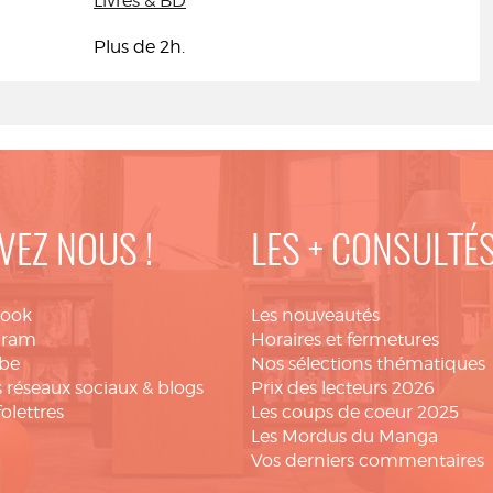
Livres & BD
Plus de 2h.
VEZ NOUS !
LES + CONSULTÉ
book
Les nouveautés
gram
Horaires et fermetures
be
Nos sélections thématiques
 réseaux sociaux & blogs
Prix des lecteurs 2026
folettres
Les coups de coeur 2025
Les Mordus du Manga
Vos derniers commentaires