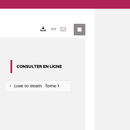
Lien
Exports
permanent
Envoyer
(Nouvelle
par
fenêtre)
mail
CONSULTER EN LIGNE
Love to death : Tome 1