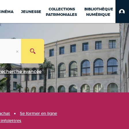
COLLECTIONS
BIBLIOTHÈQUE
CINÉMA
JEUNESSE
PATRIMONIALES
NUMÉRIQUE
Recherche avancée
achat
Se former en ligne
infolettres