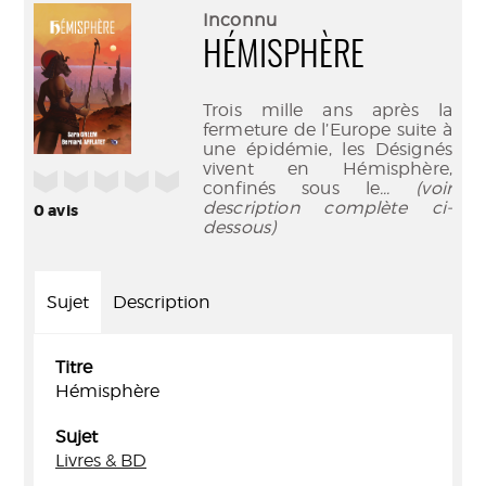
(Nouve
par
Inconnu
fenêtr
mail
HÉMISPHÈRE
Trois mille ans après la
fermeture de l’Europe suite à
une épidémie, les Désignés
vivent en Hémisphère,
/5
confinés sous le
... (voir
description complète ci-
0
avis
dessous)
Sujet
Description
Titre
Hémisphère
Sujet
Livres & BD