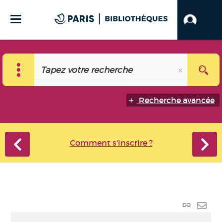
Recherche avancée
Comment s'inscrire ?
Lien
perma
Envo