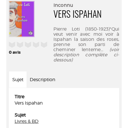
(Nouve
par
Inconnu
fenêtr
mail
VERS ISPAHAN
Pierre Loti (1850-1923)"Qui
veut venir avec moi voir à
Ispahan la saison des roses,
/5
prenne son parti de
cheminer lenteme
... (voir
0
avis
description complète ci-
dessous)
Sujet
Description
Titre
Vers Ispahan
Sujet
Livres & BD