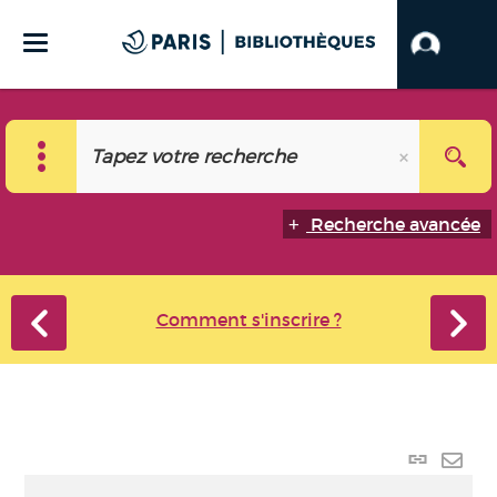
Recherche avancée
Comment s'inscrire ?
Lien
perma
Envo