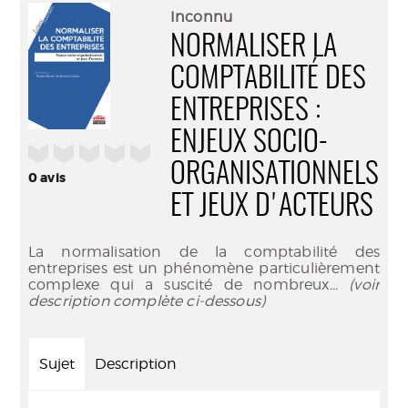
(Nouve
par
Inconnu
fenêtr
mail
NORMALISER LA
COMPTABILITÉ DES
ENTREPRISES :
ENJEUX SOCIO-
/5
ORGANISATIONNELS
0
avis
ET JEUX D'ACTEURS
La normalisation de la comptabilité des
entreprises est un phénomène particulièrement
complexe qui a suscité de nombreux
... (voir
description complète ci-dessous)
Sujet
Description