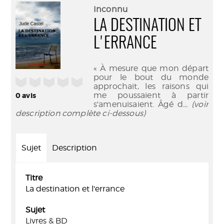
(Nouve
par
Inconnu
fenêtr
mail
LA DESTINATION ET
L'ERRANCE
« À mesure que mon départ
pour le bout du monde
/5
approchait, les raisons qui
me poussaient à partir
0
avis
s'amenuisaient. Âgé d
... (voir
description complète ci-dessous)
Sujet
Description
Titre
La destination et l'errance
Sujet
Livres & BD