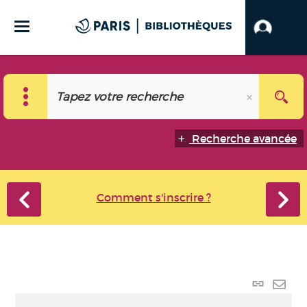
Recherche avancée
Comment s'inscrire ?
Lien
perma
Envo