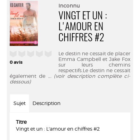
(Nouve
par
Inconnu
fenêtr
mail
VINGT ET UN :
L'AMOUR EN
CHIFFRES #2
/5
Le destin ne cessait de placer
Emma Campbell et Jake Fox
0
avis
sur leurs chemins
respectifs.Le destin ne cessait
également de
... (voir description complète ci-
dessous)
Sujet
Description
Titre
Vingt et un : L'amour en chiffres #2