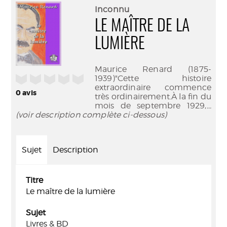
(Nouve
par
Inconnu
fenêtr
mail
LE MAÎTRE DE LA
LUMIÈRE
Maurice Renard (1875-
/5
1939)"Cette histoire
extraordinaire commence
0
avis
très ordinairement.À la fin du
mois de septembre 1929,
...
(voir description complète ci-dessous)
Sujet
Description
Titre
Le maître de la lumière
Sujet
Livres & BD