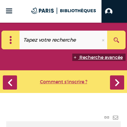
Recherche avancée
Comment s'inscrire ?
Lien
perma
Envo