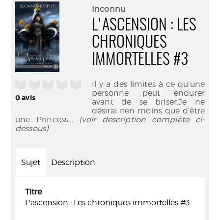
(Nouve
par
Inconnu
fenêtr
mail
L'ASCENSION : LES
CHRONIQUES
IMMORTELLES #3
/5
Il y a des limites à ce qu’une
personne peut endurer
0
avis
avant de se briser.Je ne
désirai rien moins que d’être
une Princess
... (voir description complète ci-
dessous)
Sujet
Description
Titre
L'ascension : Les chroniques immortelles #3